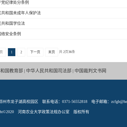
产党纪律处分条例
民共和国未成年人保护法
民共和国学位法
网络安全条例
共
2
页
36
条
页
1
2
下一页
末页
共和国教育部
|
中华人民共和国司法部
|
中国裁判文书网
州市龙子湖高校园区 联系电话：0371-56552818 电子邮箱：zcfgb@henau
right©2020 河南农业大学政策法规办公室 版权所有