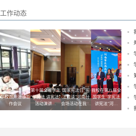
工作动态
第十届全省学生
国家宪法日“宪
我校在第八届全
学校召
学校召开法治工
“学宪法 讲宪法”
法晨读”河南分
国学生“学宪法
法治校
作会议
活动演讲…
会场活动在我…
讲宪法”河…
建及迎