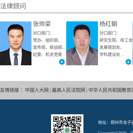
法律顾问
张帅梁
杨红朝
对口部门：
对口部门：
党办、组织部、
研究生院、校工会
宣传部、统战部、
发展规划处、
纪委、机关党委…
学科建设处…
友情链接 ：
中国人大网
|
最高人民法院网
|
中华人民共和国教育
地址：郑州市龙子湖高校